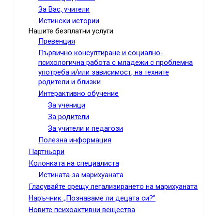
За Вас, учители
Истински истории
Нашите безплатни услуги
Превенция
Първично консултиране и социално-
психологична работа с младежи с проблемна
употреба и/или зависимост, на техните
родители и близки
Интерактивно обучение
За ученици
За родители
За учители и педагози
Полезна информация
Партньори
Колонката на специалиста
Истината за марихуаната
Гласувайте срещу легализирането на марихуаната
Наръчник „Познаваме ли децата си?”
Новите психоактивни вещества