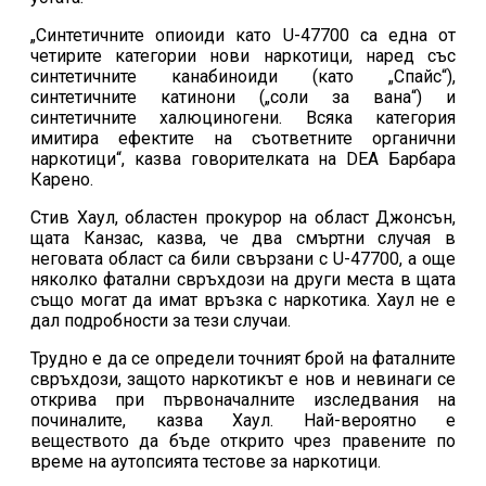
„Синтетичните опиоиди като U-47700 са една от
четирите категории нови наркотици, наред със
синтетичните канабиноиди (като „Спайс“),
синтетичните катинони („соли за вана“) и
синтетичните халюциногени. Всяка категория
имитира ефектите на съответните органични
наркотици“, казва говорителката на DEA Барбара
Карено.
Стив Хаул, областен прокурор на област Джонсън,
щата Канзас, казва, че два смъртни случая в
неговата област са били свързани с U-47700, а още
няколко фатални свръхдози на други места в щата
също могат да имат връзка с наркотика. Хаул не е
дал подробности за тези случаи.
Трудно е да се определи точният брой на фаталните
свръхдози, защото наркотикът е нов и невинаги се
открива при първоначалните изследвания на
починалите, казва Хаул. Най-вероятно е
веществото да бъде открито чрез правените по
време на аутопсията тестове за наркотици.