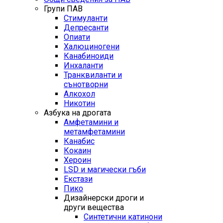
Групи ПАВ
Стимуланти
Депресанти
Опиати
Халюциногени
Канабиноиди
Инхаланти
Транквиланти и
сънотворни
Алкохол
Никотин
Азбука на дрогата
Амфетамини и
метамфетамини
Канабис
Кокаин
Хероин
LSD и магически гъби
Екстази
Пико
Дизайнерски дроги и
други вещества
Синтетични катинони