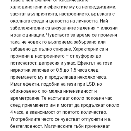
халюциногени и ефектите му са непредвидими:
засягат възприятията, настроението, връзката с
околната среда и целостта на личността. Най-
забележителни са визуалните явления – илюзии
и халюцинации. Чувството за време се променя
така, че човек го възприема забързано или
забавено до пълно спиране. Характерни са и
промени в настроението – от еуфория до
потиснатост, депресия и ужас. Ефектът на този
наркотик започва от 0,5 до 1,5 часа след
приемането му и продължава няколко часа.
Имат ефекти, подобни на тези при LSD, но
обикновено с по-малка интензивност и
времетраене. Те настъпват около половин час
след приемането им и могат да продължат около
4 часа, в зависимост от поетото количество.
Употребилите често се чувстват отпуснати и в
безтегловност. Магическите гъби причиняват