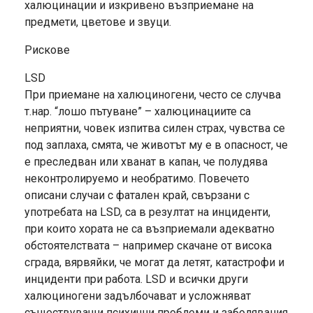
халюцинации и изкривено възприемане на
предмети, цветове и звуци.
Рискове
LSD
При приемане на халюциногени, често се случва
т.нар. “лошо пътуване” – халюцинациите са
неприятни, човек изпитва силен страх, чувства се
под заплаха, смята, че животът му е в опасност, че
е преследван или хванат в капан, че полудява
неконтролируемо и необратимо. Повечето
описани случаи с фатален край, свързани с
употребата на LSD, са в резултат на инциденти,
при които хората не са възприемали адекватно
обстоятелствата – например скачане от висока
сграда, вярвяйки, че могат да летят, катастрофи и
инциденти при работа. LSD и всички други
халюциногени задълбочават и усложняват
съществуващи психични проблеми и заболявания