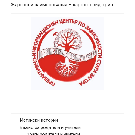
Жаргонни наименования – картон, есид, трип.
Истински истории
Важно за родители и учители
Драги родители и учители