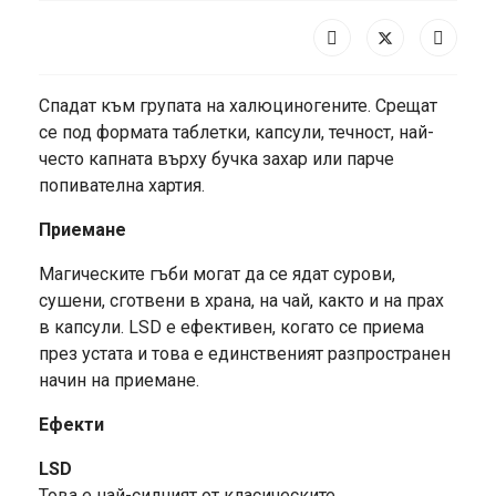
Спадат към групата на халюциногените. Срещат
се под формата таблетки, капсули, течност, най-
често капната върху бучка захар или парче
попивателна хартия.
Приемане
Магическите гъби могат да се ядат сурови,
сушени, сготвени в храна, на чай, както и на прах
в капсули. LSD е ефективен, когато се приема
през устата и това е единственият разпространен
начин на приемане.
Ефекти
LSD
Това е най-силният от класическите