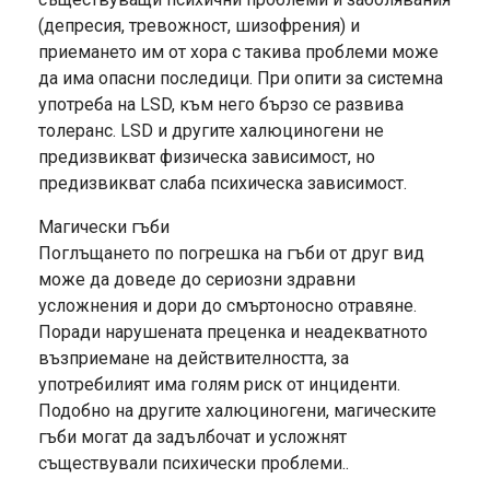
(депресия, тревожност, шизофрения) и
приемането им от хора с такива проблеми може
да има опасни последици. При опити за системна
употреба на LSD, към него бързо се развива
толеранс. LSD и другите халюциногени не
предизвикват физическа зависимост, но
предизвикват слаба психическа зависимост.
Магически гъби
Поглъщането по погрешка на гъби от друг вид
може да доведе до сериозни здравни
усложнения и дори до смъртоносно отравяне.
Поради нарушената преценка и неадекватното
възприемане на действителността, за
употребилият има голям риск от инциденти.
Подобно на другите халюциногени, магическите
гъби могат да задълбочат и усложнят
съществували психически проблеми..