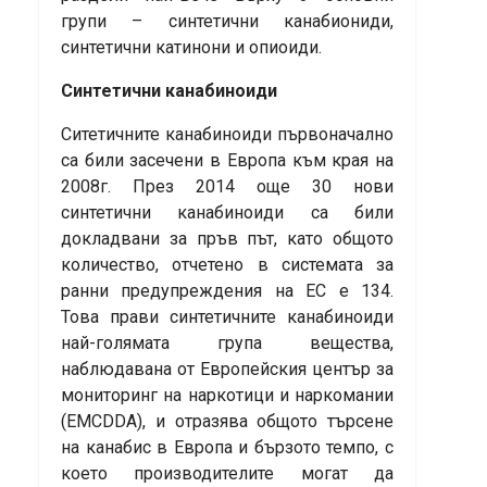
групи – синтетични канабиониди,
синтетични катинони и опиоиди.
Синтетични канабиноиди
Ситетичните канабиноиди първоначално
са били засечени в Европа към края на
2008г. През 2014 още 30 нови
синтетични канабиноиди са били
докладвани за пръв път, като общото
количество, отчетено в системата за
ранни предупреждения на ЕС е 134.
Това прави синтетичните канабиноиди
най-голямата група вещества,
наблюдавана от Европейския център за
мониторинг на наркотици и наркомании
(EMCDDA), и отразява общото търсене
на канабис в Европа и бързото темпо, с
което производителите могат да