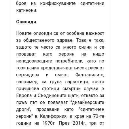
броя на конфискуваните синтетични
катинони.
Опиоиди
Новите опиоиди са от особена важност
за общественото здраве. Това е така,
защото те често са много силни и се
продават като хероин на нищо
неподозиращите потребители, като по
този начин представляват висок риск от
свръхдоза и смърт. Фентанилите,
например, са група наркотици, която
причинява стотици смъртни случаи в
Европа и Съединените щати, откакто за
пръв път се появяват "дизайнерските
дроги", продавани като "синтетичен
хероин" в Калифорния, в края на 70-те
години на 1970г. През 2014г. три от