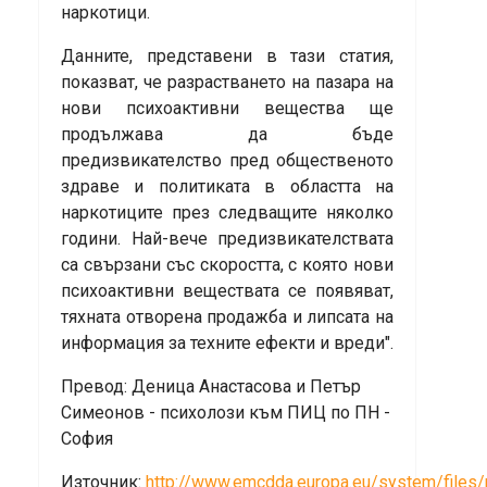
наркотици.
Данните, представени в тази статия,
показват, че разрастването на пазара на
нови психоактивни вещества ще
продължава да бъде
предизвикателство пред общественото
здраве и политиката в областта на
наркотиците през следващите няколко
години. Най-вече предизвикателствата
са свързани със скоростта, с която нови
психоактивни веществата се появяват,
тяхната отворена продажба и липсата на
информация за техните ефекти и вреди".
Превод: Деница Анастасова и Петър
Симеонов - психолози към ПИЦ по ПН -
София
Източник:
http://www.emcdda.europa.eu/system/files