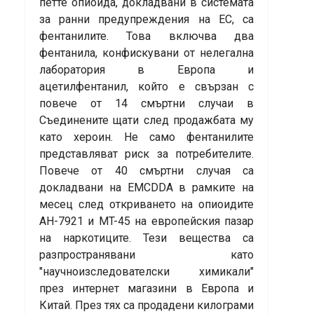
петте опиоида, докладвани в системата
за ранни предупреждения на ЕС, са
фентанилите. Това включва два
фентанила, конфискувани от нелегална
лаборатория в Европа и
ацетилфентанил, който е свързан с
повече от 14 смъртни случаи в
Съединените щати след продажбата му
като хероин. Не само фентанилите
представляват риск за потребителите.
Повече от 40 смъртни случая са
докладвани на EMCDDA в рамките на
месец след откриването на опиоидите
AH-7921 и MT-45 на европейския пазар
на наркотиците. Тези вещества са
разпространявани като
"научноизследователски химикали"
през интернет магазини в Европа и
Китай. През тях са продадени килограми