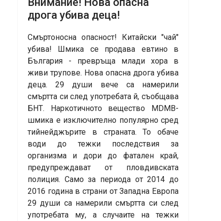
Внимание! Нова опасна
дрога убива деца!
Смъртоносна опасност! Китайски "чай"
убива! Шмика се продава евтино в
България - превръща млади хора в
живи трупове. Нова опасна дрога убива
деца. 29 души вече са намерили
смъртта си след употребата й, съобщава
БНТ. Наркотичното вещество MDMB-
шмика е изключително популярно сред
тийнейджърите в страната. То обаче
води до тежки последствия за
организма и дори до фатален край,
предупреждават от пловдивската
полиция. Само за периода от 2014 до
2016 година в страни от Западна Европа
29 души са намерили смъртта си след
употребата му, а случаите на тежки