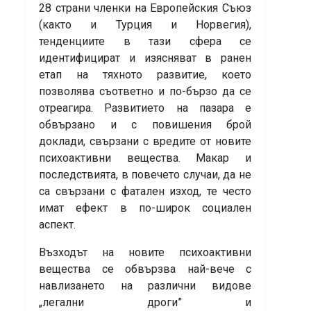
28 страни членки на Европейския Съюз
(както и Турция и Норвегия),
тенденциите в тази сфера се
идентифицират и изясняват в ранен
етап на тяхното развитие, което
позволява съответно и по-бързо да се
отреагира. Развитието на пазара е
обвързано и с повишения брой
доклади, свързани с вредите от новите
психоактивни вещества. Макар и
последствията, в повечето случаи, да не
са свързани с фатален изход, те често
имат ефект в по-широк социален
аспект.
Възходът на новите психоактивни
вещества се обвързва най-вече с
навлизането на различни видове
„легални дроги” и