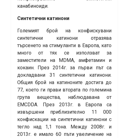
канабиноиди.
Синтетични катинони
Големият брой на конфискувани
синтетични катинони отразява
търсенето на стимуланти в Европа, като
много от тях се използват за
заместители на MDMA, амфетамин и
кокаин. През 2014г. за първи път са
докладвани 31 синтетични катинони.
Общия брой на катиноните достига до
77, което ги прави втората по големина
група вещества, наблюдавана от
EMCDDA. През 2013г. в Европа са
извършени приблизително 11 000
конфискации на синтетични катинони с
тегло над 1,1 тона. Между 2008г. и
2013г. е имало 60 пъти увеличение на