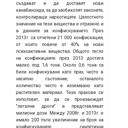
създават и да доставят нови
канабиноиди, за да заобиколят законите,
контролиращи наркотиците. Цялостното
значение на тези вещества е отразено и
в данните за конфискуването. През
2013г. са отчетени 21 000 конфискации,
от които повече от 40% на нови
психоактивни вещвства. Общото тегло
на конфикациите през 2013 достига
малко под 1,6 тона. Около 0,6 тона са
били конфискувани като прах, често в
насипно състояние; останалото
количество често е изземвано като
растителен материал. Тези прахове се
използват, за да се произвеждат
"легални дроги" и представляват
милиони дози. Между 2008г. и 2013г. е
имало 200 пъти увеличение на броя на
конфискуваните синтетични