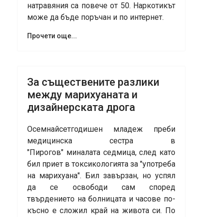
натравяния са повече от 50. Наркотикът
може да бъде поръчан и по интернет.
Прочети още...
За съществените разлики
между марихуаната и
дизайнерската дрога
Осемнайсетгодишен младеж преби
медицинска сестра в
"Пирогов" миналата седмица, след като
бил приет в токсикологията за "употреба
на марихуана". Бил завързан, но успял
да се освободи сам според
твърдението на болницата и часове по-
късно е сложил край на живота си. По