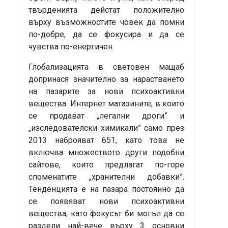
твърденията дейстат положително
върху възможностите човек да помни
по-добре, да се фокусира и да се
чувства по-енергичен.
Глобализацията в световен мащаб
допринася значително за нарастването
на пазарите за нови психоактивни
вещества. Интернет магазините, в които
се продават „легални дроги” и
„изследователски химикали” само през
2013 наброяват 651, като това не
включва множеството други подобни
сайтове, които предлагат по-горе
споменатите „хранителни добавки”.
Тенденцията е на пазара постоянно да
се появяват нови психоактивни
вещества, като фокусът би могъл да се
раздели най-вече върху 3 основни