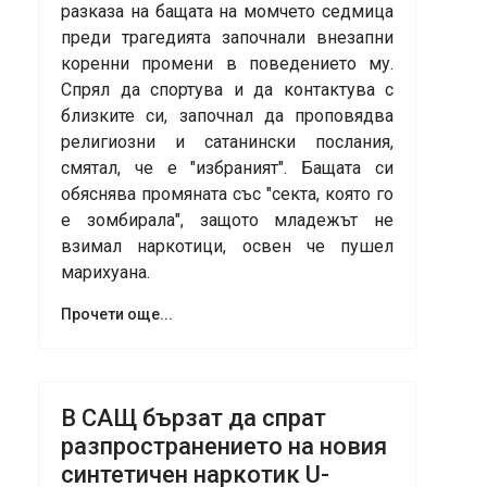
разказа на бащата на момчето седмица
преди трагедията започнали внезапни
коренни промени в поведението му.
Спрял да спортува и да контактува с
близките си, започнал да проповядва
религиозни и сатанински послания,
смятал, че е "избраният". Бащата си
обяснява промяната със "секта, която го
е зомбирала", защото младежът не
взимал наркотици, освен че пушел
марихуана.
Прочети още...
В САЩ бързат да спрат
разпространението на новия
синтетичен наркотик U-