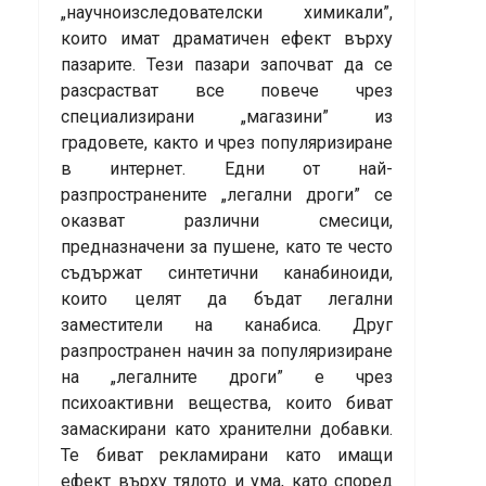
„научноизследователски химикали”,
които имат драматичен ефект върху
пазарите. Тези пазари започват да се
разсрастват все повече чрез
специализирани „магазини” из
градовете, както и чрез популяризиране
в интернет. Едни от най-
разпространените „легални дроги” се
оказват различни смесици,
предназначени за пушене, като те често
съдържат синтетични канабиноиди,
които целят да бъдат легални
заместители на канабиса. Друг
разпространен начин за популяризиране
на „легалните дроги” е чрез
психоактивни вещества, които биват
замаскирани като хранителни добавки.
Те биват рекламирани като имащи
ефект върху тялото и ума, като според