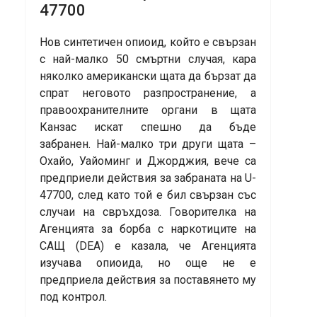
47700
Нов синтетичен опиоид, който е свързан
с най-малко 50 смъртни случая, кара
няколко американски щата да бързат да
спрат неговото разпространение, а
правоохранителните органи в щата
Канзас искат спешно да бъде
забранен. Най-малко три други щата –
Охайо, Уайоминг и Джорджия, вече са
предприели действия за забраната на U-
47700, след като той е бил свързан със
случаи на свръхдоза. Говорителка на
Агенцията за борба с наркотиците на
САЩ (DEA) е казала, че Агенцията
изучава опиоида, но още не е
предприела действия за поставянето му
под контрол.