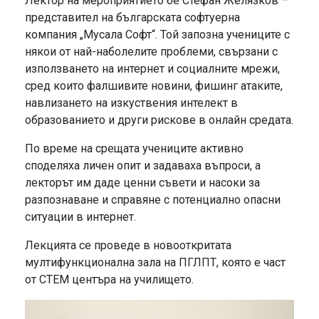
Лектор на мероприятието бе Стефан Желязков –
представител на българската софтуерна
компания „Мусала Софт“. Той запозна учениците с
някои от най-наболелите проблеми, свързани с
използването на интернет и социалните мрежи,
сред които фалшивите новини, фишинг атаките,
навлизането на изкуствения интелект в
образованието и други рискове в онлайн средата.
По време на срещата учениците активно
споделяха личен опит и задаваха въпроси, а
лекторът им даде ценни съвети и насоки за
разпознаване и справяне с потенциално опасни
ситуации в интернет.
Лекцията се проведе в новооткритата
мултифункционална зала на ПГЛПТ, която е част
от СТЕМ центъра на училището.