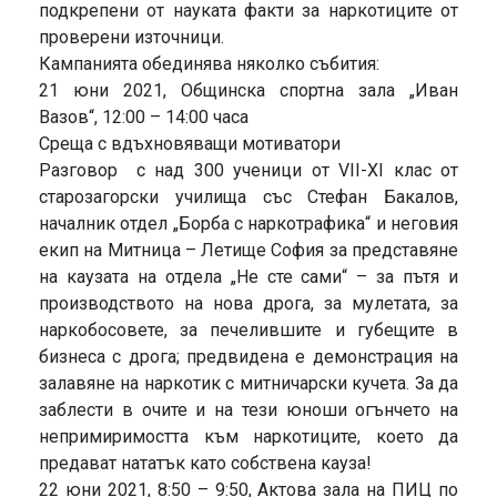
подкрепени от науката факти за наркотиците от
проверени източници.
Кампанията обединява няколко събития:
21 юни 2021, Общинска спортна зала „Иван
Вазов“, 12:00 – 14:00 часа
Среща с вдъхновяващи мотиватори
Разговор с над 300 ученици от VІІ-ХІ клас от
старозагорски училища със Стефан Бакалов,
началник отдел „Борба с наркотрафика“ и неговия
екип на Митница – Летище София за представяне
на каузата на отдела „Не сте сами“ – за пътя и
производството на нова дрога, за мулетата, за
наркобосовете, за печелившите и губещите в
бизнеса с дрога; предвидена е демонстрация на
залавяне на наркотик с митничарски кучета. За да
заблести в очите и на тези юноши огънчето на
непримиримостта към наркотиците, което да
предават нататък като собствена кауза!
22 юни 2021, 8:50 – 9:50, Актова зала на ПИЦ по