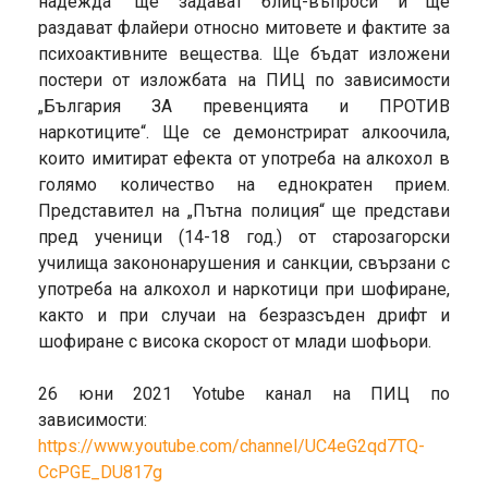
надежда“ ще задават блиц-въпроси и ще
раздават флайери относно митовете и фактите за
психоактивните вещества. Ще бъдат изложени
постери от изложбата на ПИЦ по зависимости
„България ЗА превенцията и ПРОТИВ
наркотиците“. Ще се демонстрират алкоочила,
които имитират ефекта от употреба на алкохол в
голямо количество на еднократен прием.
Представител на „Пътна полиция“ ще представи
пред ученици (14-18 год.) от старозагорски
училища закононарушения и санкции, свързани с
употреба на алкохол и наркотици при шофиране,
както и при случаи на безразсъден дрифт и
шофиране с висока скорост от млади шофьори.
26 юни 2021 Yotube канал на ПИЦ по
зависимости:
https://www.youtube.com/channel/UC4eG2qd7TQ-
CcPGE_DU817g