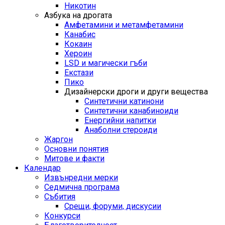
Никотин
Азбука на дрогата
Амфетамини и метамфетамини
Канабис
Кокаин
Хероин
LSD и магически гъби
Екстази
Пико
Дизайнерски дроги и други вещества
Синтетични катинони
Синтетични канабиноиди
Енергийни напитки
Анаболни стероиди
Жаргон
Основни понятия
Митове и факти
Календар
Извънредни мерки
Седмична програма
Събития
Срещи, форуми, дискусии
Конкурси