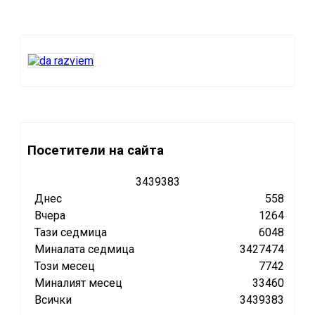
Посетители на сайта
3
4
3
9
3
8
3
Днес
558
Вчера
1264
Тази седмица
6048
Миналата седмица
3427474
Този месец
7742
Миналият месец
33460
Всички
3439383