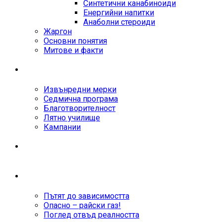
Синтетични канабиноиди
Енергийни напитки
Анаболни стероиди
Жаргон
Основни понятия
Митове и факти
КАЛЕНДАР
Извънредни мерки
Седмична програма
Благотворителност
Лятно училище
Кампании
ПОДКАСТ "МЯСТО ЗА ВСЕКИ"
ОТКРИТО
Пътят до зависимостта
Опасно – райски газ!
Поглед отвъд реалността