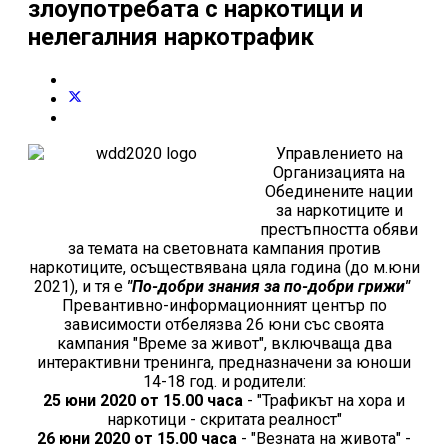
злоупотребата с наркотици и
нелегалния наркотрафик
Управлението на
Организацията на
Обединените нации
за наркотиците и
престъпността обяви
за темата на световната кампания против
наркотиците, осъществявана цяла година (до м.юни
2021), и тя е
"По-добри знания за по-добри грижи"
Превантивно-информационният център по
зависимости отбелязва 26 юни със своята
кампания "Време за живот", включваща два
интерактивни тренинга, предназначени за юноши
14-18 год. и родители:
25 юни 2020 от 15.00 часа
- "Трафикът на хора и
наркотици - скритата реалност"
26 юни 2020 от 15.00 часа
- "Везната на живота" -