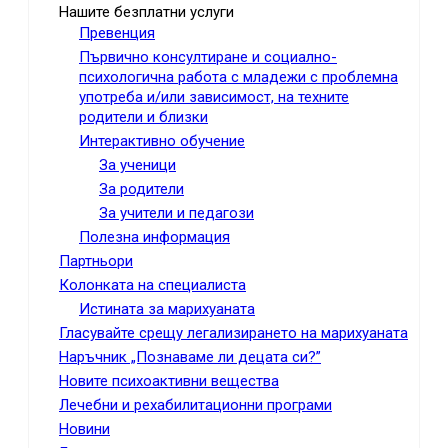
Нашите безплатни услуги
Превенция
Първично консултиране и социално-
психологична работа с младежи с проблемна
употреба и/или зависимост, на техните
родители и близки
Интерактивно обучение
За ученици
За родители
За учители и педагози
Полезна информация
Партньори
Колонката на специалиста
Истината за марихуаната
Гласувайте срещу легализирането на марихуаната
Наръчник „Познаваме ли децата си?”
Новите психоактивни вещества
Лечебни и рехабилитационни програми
Новини