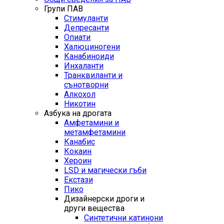
Групи ПАВ
Стимуланти
Депресанти
Опиати
Халюциногени
Канабиноиди
Инхаланти
Транквиланти и
сънотворни
Алкохол
Никотин
Азбука на дрогата
Амфетамини и
метамфетамини
Канабис
Кокаин
Хероин
LSD и магически гъби
Екстази
Пико
Дизайнерски дроги и
други вещества
Синтетични катинони