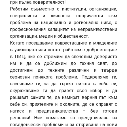
при пълна поверителност!
Работим съвместно с институции, организации,
специалисти и личности, съпричастни към
проблема на национално и регионално ниво, с
професионалния капацитет на неправителствени
организации, медии и общественост.
Когато посещаваме подрастващите и младежите
в училищата или когато работим с доброволците
в ПИЦ, ние се стремим да спечелим доверието
им и да се доближим до техния свят, до
достигнем до техните различни и твърде
сериозни понякога проблеми. Подкрепяме ги,
насочваме ги, за да търсят силата в себе си,
окуражаваме ги да правят своя избор и да
решават самите те, да намират верния път към
себе си, приятелите и околните, да се справят с
натиск и предизвикателства – без готови
решения! Ние помагаме за преодоляване на
поведенчески проблеми и за откриване на нови