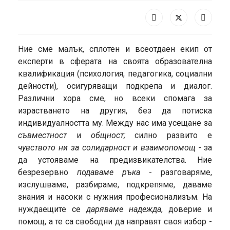
Ние сме малък, сплотен и всеотдаен екип от
експерти в сферата на своята образователна
квалификация (психология, педагогика, социални
дейности), осигуряващи подкрепа и диалог.
Различни хора сме, но всеки спомага за
израстването на другия, без да потиска
индивидуалността му. Между нас има усещане за
съвместност
и
общност;
силно развито е
чувството ни за солидарност и взаимопомощ -
за
да устояваме на предизвикателства. Ние
безрезервно
подаваме ръка
- разговаряме,
изслушваме, разбираме, подкрепяме, даваме
знания и насоки с нужния професионализъм. На
нуждаещите се
даряваме надежда
, доверие и
помощ, а те са свободни да направят своя избор -