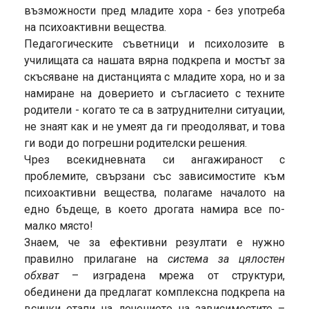
възможности пред младите хора - без употреба
на психоактивни вещества.
Педагогическите съветници и психолозите в
училищата са нашата вярна подкрепа и мостът за
скъсяване на дистанцията с младите хора, но и за
намиране на доверието и съгласието с техните
родители - когато те са в затруднителни ситуации,
не знаят как и не умеят да ги преодоляват, и това
ги води до погрешни родителски решения.
Чрез всекидневната си ангажираност с
проблемите, свързани със зависимостите към
психоактивни вещества, полагаме началото на
едно бъдеще, в което дрогата намира все по-
малко място!
Знаем, че за ефективни резултати е нужно
правилно прилагане на
система за цялостен
обхват
– изградена мрежа от структури,
обединени да предлагат комплексна подкрепа на
всички етапи на лечението на зависимостите –